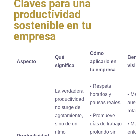
Claves para una
productividad
sostenible en tu
empresa
Cómo
Qué
Ben
Aspecto
aplicarlo en
significa
vis
tu empresa
• Respeta
La verdadera
horarios y
• M
productividad
pausas reales.
aus
no surge del
rota
agotamiento,
• Promueve
sino de un
días de trabajo
• M
ritmo
profundo sin
enf
Productividad