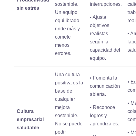
sostenible.
interrupciones.
cal
sin estrés
Un equipo
tra
• Ajusta
equilibrado
rea
objetivos
rinde más y
realistas
• A
comete
según la
lab
menos
capacidad del
sal
errores.
equipo.
Una cultura
• Fomenta la
• E
positiva es la
comunicación
com
base de
abierta.
cualquier
• M
mejora
• Reconoce
Cultura
col
sostenible.
logros y
empresarial
con
No se puede
aprendizajes.
saludable
pedir
• M