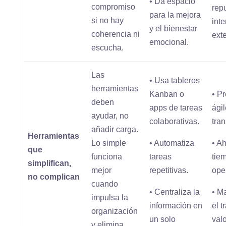
• Da espacio
compromiso
rep
para la mejora
si no hay
inte
y el bienestar
coherencia ni
ext
emocional.
escucha.
Las
• Usa tableros
herramientas
Kanban o
• P
deben
apps de tareas
ágil
ayudar, no
colaborativas.
tra
añadir carga.
Herramientas
Lo simple
• Automatiza
• A
que
funciona
tareas
tie
simplifican,
mejor
repetitivas.
ope
no complican
cuando
• Centraliza la
• M
impulsa la
información en
el t
organización
un solo
val
y elimina