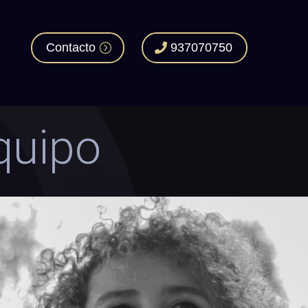
Contacto
937070750
quipo