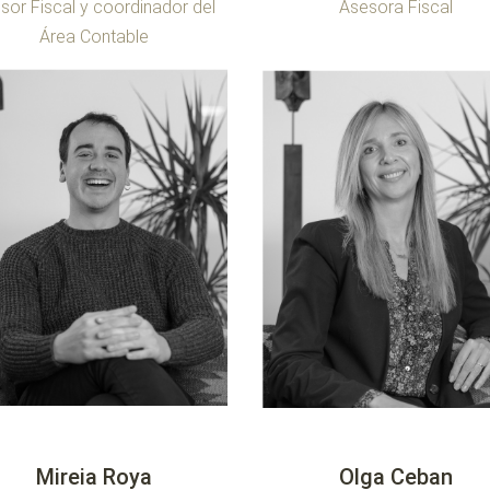
sor Fiscal y coordinador del
Asesora Fiscal
Área Contable
Mireia Roya
Olga Ceban