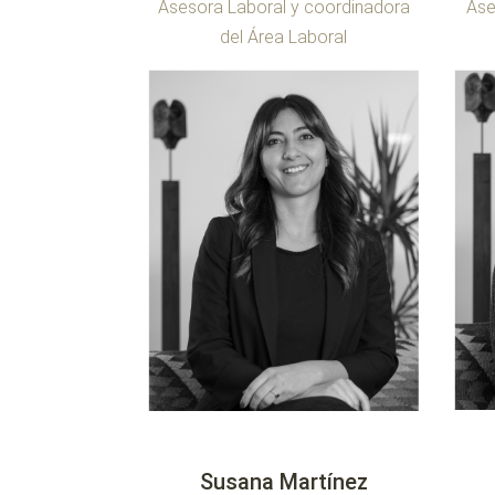
Asesora Laboral y coordinadora
Ase
del Área Laboral
Susana Martínez