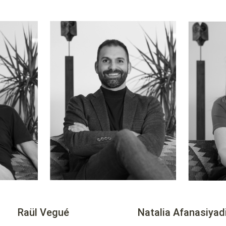
Raül Vegué
Natalia Afanasiyad