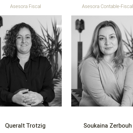
Asesora Fiscal
Asesora Contable-Fisca
Queralt Trotzig
Soukaina Zerbouh