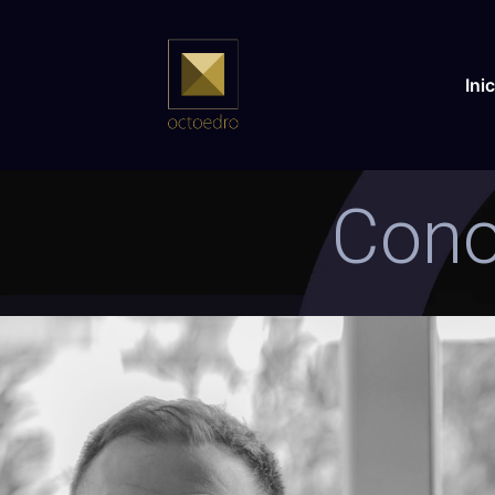
Inic
Cono