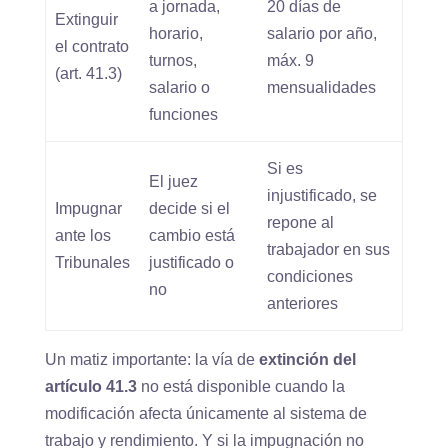
a jornada,
20 días de
Extinguir
horario,
salario por año,
el contrato
turnos,
máx. 9
(art. 41.3)
salario o
mensualidades
funciones
Si es
El juez
injustificado, se
Impugnar
decide si el
repone al
ante los
cambio está
trabajador en sus
Tribunales
justificado o
condiciones
no
anteriores
Un matiz importante: la vía de
extinción del
artículo 41.3
no está disponible cuando la
modificación afecta únicamente al sistema de
trabajo y rendimiento. Y si la impugnación no