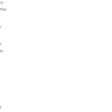
ra
isa,
marketing
n
La formación bonificada
FUNDAE es
e
probablemente...
do.
e