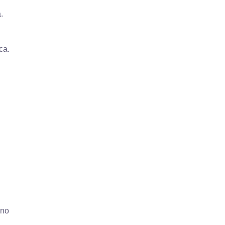
.
ca.
marketing
 no
Cuando una SL cierra el